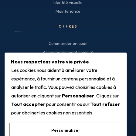
Identité visuelle
Maintenance
OFFRES
Commander un audit
Accompagnement complet
Interventions ciblées
Nous respectons votre vie privée
Les cookies nous aident à améliorer votre
Estimer mon budget
expérience, à fournir un contenu personnalisé et à
INFORMATIONS
analyser le trafic. Vous pouvez choisir les cookies à
autoriser en cliquant sur
Personnaliser
. Cliquez sur
À propos
Tout accepter
pour consentir ou sur
Tout refuser
Nos références
pour décliner les cookies non essentiels.
Blog
Prendre RDV
Personnaliser