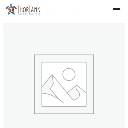
Accueil
/
Non classé
/ Plan Premium · Outils SEO (1 mois)